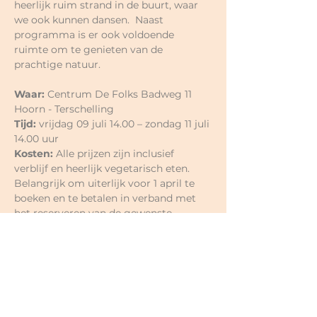
heerlijk ruim strand in de buurt, waar 
we ook kunnen dansen.  Naast 
programma is er ook voldoende 
ruimte om te genieten van de 
prachtige natuur. 
Waar:
 Centrum De Folks Badweg 11 
Hoorn - Terschelling 
Tijd: 
vrijdag 09 juli 14.00 – zondag 11 juli 
14.00 uur
Kosten: 
Alle prijzen zijn inclusief 
verblijf en heerlijk vegetarisch eten. 
Belangrijk om uiterlijk voor 1 april te 
boeken en te betalen in verband met 
het reserveren van de gewenste 
slaapplekken. Als je na 1 april boekt is 
het afwachten wat er nog vrij is en 
wordt de accommodatie duurder. Dus 
tot 1 april kan ik het minimum bedrag 
van € 395 rekenen.