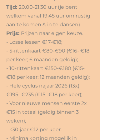
Tijd:
20.00-21.30
uur (je bent
welkom vanaf 19.45 uur om rustig
aan te komen & in te dansen)
Prijs:
Prijzen naar eigen keuze.
- Losse lessen €17-€18;
- 5-rittenkaart €80-€90 (€16- €18
per keer; 6 maanden geldig);
- 10-rittenkaart €150-€180 (€15-
€18 per keer; 12 maanden geldig);
- Hele cyclus najaar 2026 (13x)
€195- €235 (€15- €18 per keer);
- Voor nieuwe mensen eerste 2x
€15 in totaal (geldig binnen 3
weken);
- <30 jaar €12 per keer.
- Minima korting mogelijk in