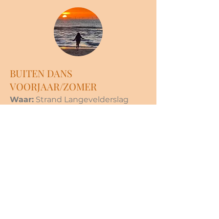
BUITEN DANS
VOORJAAR/ZOMER
Waar:
Strand Langevelderslag
Noordwijk, bij veel wind in de
duinen
Data:
03 sep
(19.30 - 21.00
uur);
07 sep (19.30 - 21.00 uur).
Prijs:
€15.
Aanmelden noodzakelijk.
03 september