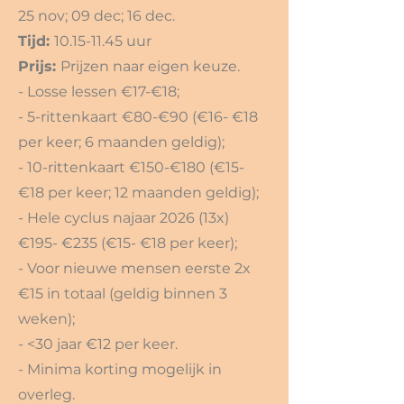
25 nov; 09 dec; 16 dec.
Ti
jd:
10.15-11.45
uur
Prijs:
Prijzen naar eigen keuze.
- Losse lessen €17-€18;
- 5-rittenkaart €80-€90 (€16- €18
per keer; 6 maanden geldig);
- 10-rittenkaart €150-€180 (€15-
€18 per keer; 12 maanden geldig);
- Hele cyclus najaar 2026 (13x)
€195- €235 (€15- €18 per keer);
- Voor nieuwe mensen eerste 2x
€15 in totaal (geldig binnen 3
weken);
- <30 jaar €12 per keer.
- Minima korting mogelijk in
overleg.