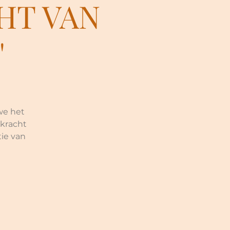
HT VAN
"
 we het
 kracht
tie van