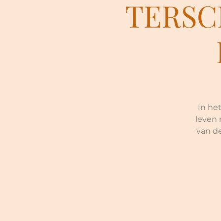
TERSC
In het
leven 
van de