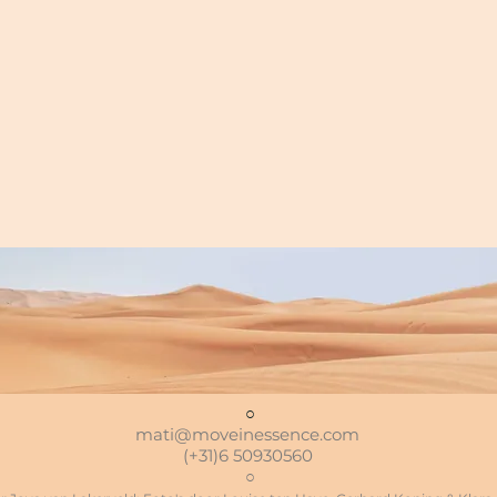
○
mati@moveinessence.com
(+31)6 50930560
○