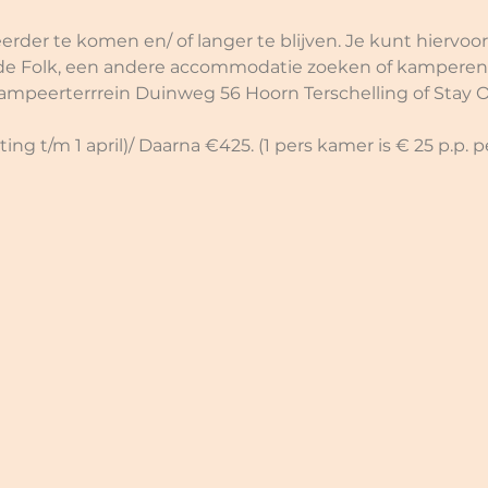
erder te komen en/ of langer te blijven. Je kunt hiervoo
de Folk, een andere accommodatie zoeken of kamperen 
ampeerterrrein Duinweg 56 Hoorn Terschelling of Stay Ok
ng t/m 1 april)/ Daarna €425. (1 pers kamer is € 25 p.p. p