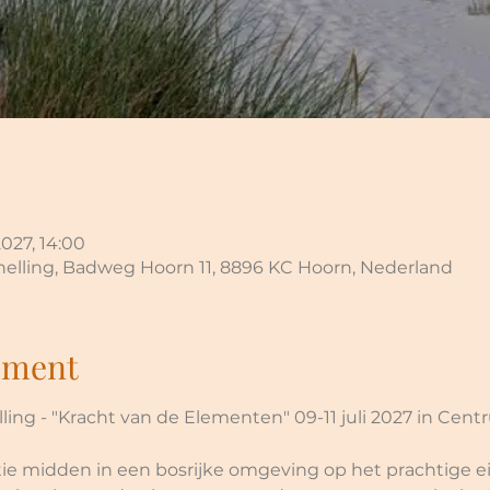
2027, 14:00
elling, Badweg Hoorn 11, 8896 KC Hoorn, Nederland
ement
ing - "Kracht van de Elementen" 09-11 juli 2027 in Cen
ie midden in een bosrijke omgeving op het prachtige eil