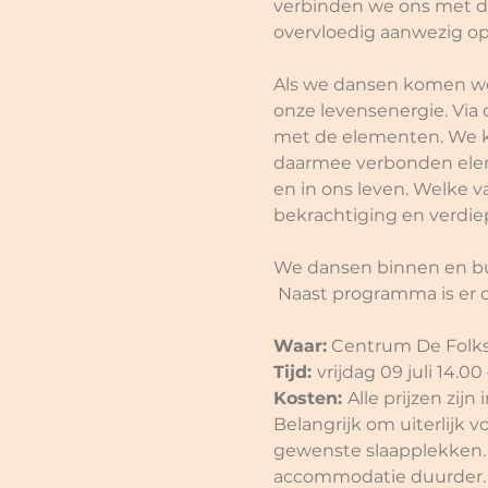
verbinden we ons met de
overvloedig aanwezig op 
Als we dansen komen we 
onze levensenergie. Via
met de elementen. We ku
daarmee verbonden eleme
en in ons leven. Welke 
bekrachtiging en verdiep
We dansen binnen en buit
 Naast programma is er 
Waar:
 Centrum De Folks
Tijd: 
vrijdag 09 juli 14.00
Kosten: 
Alle prijzen zijn 
Belangrijk om uiterlijk v
gewenste slaapplekken. Al
accommodatie duurder. D