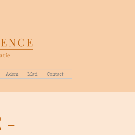
SENCE
tie
Adem
Mati
Contact
 -