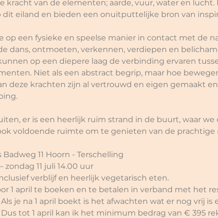
 kracht van de elementen; aarde, vuur, water en lucht. 
dit eiland en bieden een onuitputtelijke bron van inspira
op een fysieke en speelse manier in contact met de na
 de dans, ontmoeten, verkennen, verdiepen en belicham
nnen op een diepere laag de verbinding ervaren tussen
nten. Niet als een abstract begrip, maar hoe bewegen
van deze krachten zijn al vertrouwd en eigen gemaakt 
ing. 
en, er is een heerlijk ruim strand in de buurt, waar w
ook voldoende ruimte om te genieten van de prachtige 
 Badweg 11 Hoorn - Terschelling 
 – zondag 11 juli 14.00 uur
inclusief verblijf en heerlijk vegetarisch eten. 
oor 1 april te boeken en te betalen in verband met het r
s je na 1 april boekt is het afwachten wat er nog vrij is
us tot 1 april kan ik het minimum bedrag van € 395 re