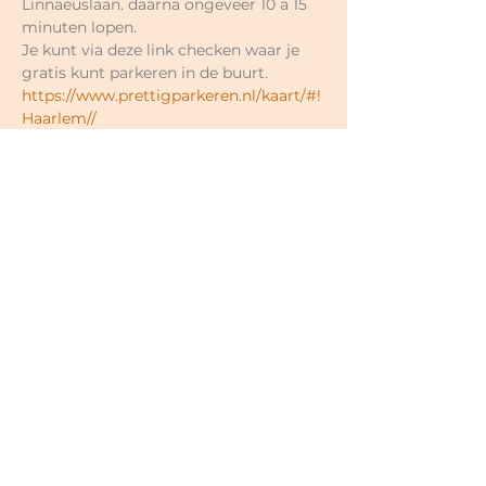
Linnaeuslaan. daarna ongeveer 10 a 15 
minuten lopen.
Je kunt via deze link checken waar je 
gratis kunt parkeren in de buurt.
https://www.prettigparkeren.nl/kaart/#!
Haarlem//
Je kunt hier het adres/straat invoeren 
en dan precies zien welke straat gratis 
is of niet.
Prijzen naar eigen keuze.
Losse lessen €17-€18;
5-rittenkaart  €80-€90 (€16- €18 per 
keer; 6 maanden geldig);
10-rittenkaart €150-€180 (€15- €18 per 
keer; 12 maanden geldig);
Hele cyclus najaar 2026 (13x) €195- 
€235 (€15- €18 per keer);
Voor nieuwe mensen eerste 2x €15 in 
totaal (geldig binnen 3 weken);
<30 jaar €12 per keer;
Minima korting mogelijk in overleg.