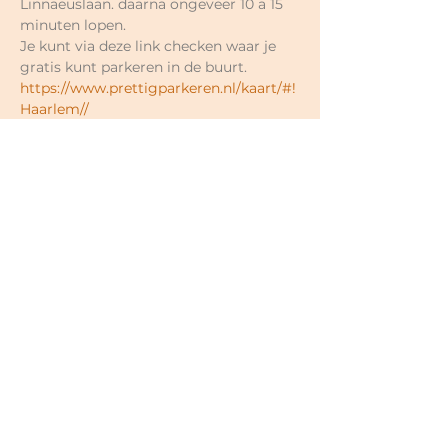
Linnaeuslaan. daarna ongeveer 10 a 15 
minuten lopen.
Je kunt via deze link checken waar je 
gratis kunt parkeren in de buurt.
https://www.prettigparkeren.nl/kaart/#!
Haarlem//
Je kunt hier het adres/straat invoeren 
en dan precies zien welke straat gratis 
is of niet.
Prijzen naar eigen keuze.
Losse lessen €17-€18;
5-rittenkaart  €80-€90 (€16- €18 per 
keer; 6 maanden geldig);
10-rittenkaart €150-€180 (€15- €18 per 
keer; 12 maanden geldig);
Hele cyclus najaar 2026 (13x) €195- 
€235 (€15- €18 per keer);
Voor nieuwe mensen eerste 2x €15 in 
totaal (geldig binnen 3 weken);
<30 jaar €12 per keer;
Minima korting mogelijk in overleg.