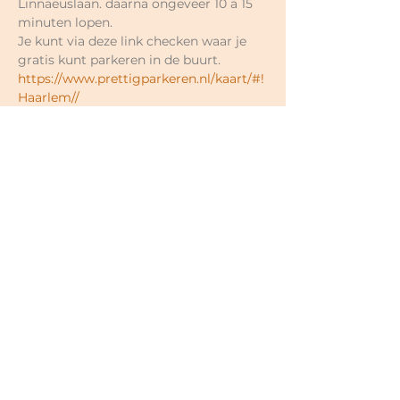
Linnaeuslaan. daarna ongeveer 10 a 15 
minuten lopen.
Je kunt via deze link checken waar je 
gratis kunt parkeren in de buurt.
https://www.prettigparkeren.nl/kaart/#!
Haarlem//
Je kunt hier het adres/straat invoeren 
en dan precies zien welke straat gratis 
is of niet.
Prijzen naar eigen keuze.
Losse lessen €17-€18;
5-rittenkaart  €80-€90 (€16- €18 per 
keer; 6 maanden geldig);
10-rittenkaart €150-€180 (€15- €18 per 
keer; 12 maanden geldig);
Hele cyclus najaar 2026 (13x) €195- 
€235 (€15- €18 per keer);
Voor nieuwe mensen eerste 2x €15 in 
totaal (geldig binnen 3 weken);
<30 jaar €12 per keer;
Minima korting mogelijk in overleg.