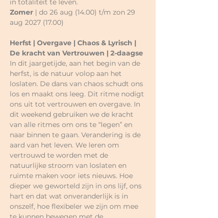
in totaliteit te leven.
Zomer
 | do 26 aug (14.00) t/m zon 29 
aug 2027 (17.00)
Herfst | Overgave | Chaos & Lyrisch | 
De kracht van Vertrouwen | 2-daagse
In dit jaargetijde, aan het begin van de 
herfst, is de natuur volop aan het 
loslaten. De dans van chaos schudt ons 
los en maakt ons leeg. Dit ritme nodigt 
ons uit tot vertrouwen en overgave. In 
dit weekend gebruiken we de kracht 
van alle ritmes om ons te “legen” en 
naar binnen te gaan. Verandering is de 
aard van het leven. We leren om 
vertrouwd te worden met de 
natuurlijke stroom van loslaten en 
ruimte maken voor iets nieuws. Hoe 
dieper we geworteld zijn in ons lijf, ons 
hart en dat wat onveranderlijk is in 
onszelf, hoe flexibeler we zijn om mee 
te kunnen bewegen met de 