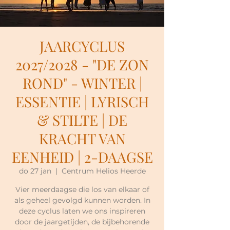
JAARCYCLUS
2027/2028 - "DE ZON
ROND" - WINTER |
ESSENTIE | LYRISCH
& STILTE | DE
KRACHT VAN
EENHEID | 2-DAAGSE
do 27 jan
  |  
Centrum Helios Heerde
Vier meerdaagse die los van elkaar of
als geheel gevolgd kunnen worden. In
deze cyclus laten we ons inspireren
door de jaargetijden, de bijbehorende