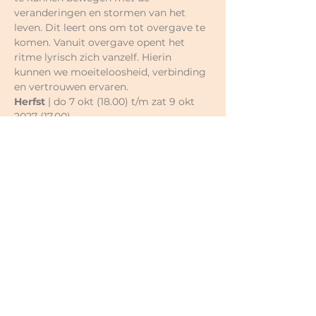
veranderingen en stormen van het 
leven. Dit leert ons om tot overgave te 
komen. Vanuit overgave opent het 
ritme lyrisch zich vanzelf. Hierin 
kunnen we moeiteloosheid, verbinding 
en vertrouwen ervaren.
Herfst
 | do 7 okt (18.00) t/m zat 9 okt 
2027 (17.00)
Winter | Essentie | Lyrisch & Stilte | De 
kracht van Eenheid | 2-daagse
Aan het eind van de winter, als de 
bomen nog kaal zijn, maar hier en daar 
al knoppen van een nieuw seizoen 
vertonen, verbinden we ons met het 
ritme stilte. Stilte is in deze tijd en 
cultuur nogal een vergeten ritme. Vaak 
word het gebruikt om even op adem te 
komen en rennen we daarna snel door 
naar het volgende project. Stilte is een 
poort om in contact te komen met 