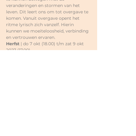
veranderingen en stormen van het 
leven. Dit leert ons om tot overgave te 
komen. Vanuit overgave opent het 
ritme lyrisch zich vanzelf. Hierin 
kunnen we moeiteloosheid, verbinding 
en vertrouwen ervaren.
Herfst
 | do 7 okt (18.00) t/m zat 9 okt 
2027 (17.00)
Winter | Essentie | Lyrisch & Stilte | De 
kracht van Eenheid | 2-daagse
Aan het eind van de winter, als de 
bomen nog kaal zijn, maar hier en daar 
al knoppen van een nieuw seizoen 
vertonen, verbinden we ons met het 
ritme stilte. Stilte is in deze tijd en 
cultuur nogal een vergeten ritme. Vaak 
word het gebruikt om even op adem te 
komen en rennen we daarna snel door 
naar het volgende project. Stilte is een 
poort om in contact te komen met 