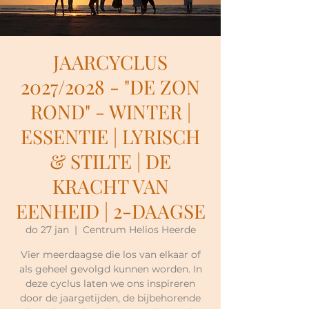
JAARCYCLUS
2027/2028 - "DE ZON
ROND" - WINTER |
ESSENTIE | LYRISCH
& STILTE | DE
KRACHT VAN
EENHEID | 2-DAAGSE
do 27 jan
  |  
Centrum Helios Heerde
Vier meerdaagse die los van elkaar of
als geheel gevolgd kunnen worden. In
deze cyclus laten we ons inspireren
door de jaargetijden, de bijbehorende