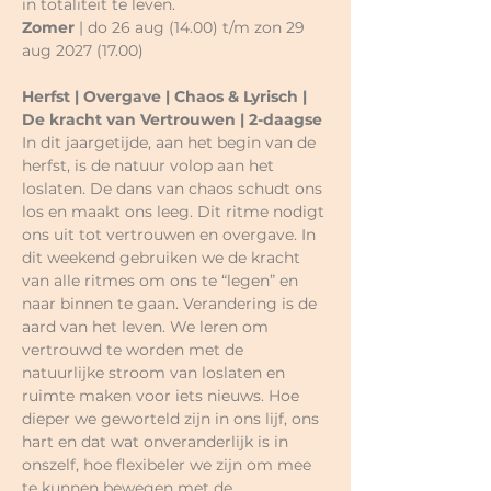
in totaliteit te leven.
Zomer
 | do 26 aug (14.00) t/m zon 29 
aug 2027 (17.00)
Herfst | Overgave | Chaos & Lyrisch | 
De kracht van Vertrouwen | 2-daagse
In dit jaargetijde, aan het begin van de 
herfst, is de natuur volop aan het 
loslaten. De dans van chaos schudt ons 
los en maakt ons leeg. Dit ritme nodigt 
ons uit tot vertrouwen en overgave. In 
dit weekend gebruiken we de kracht 
van alle ritmes om ons te “legen” en 
naar binnen te gaan. Verandering is de 
aard van het leven. We leren om 
vertrouwd te worden met de 
natuurlijke stroom van loslaten en 
ruimte maken voor iets nieuws. Hoe 
dieper we geworteld zijn in ons lijf, ons 
hart en dat wat onveranderlijk is in 
onszelf, hoe flexibeler we zijn om mee 
te kunnen bewegen met de 