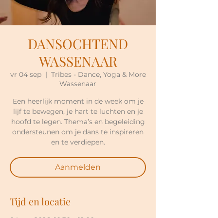
DANSOCHTEND
WASSENAAR
vr 04 sep
  |  
Tribes - Dance, Yoga & More
Wassenaar
Een heerlijk moment in de week om je
lijf te bewegen, je hart te luchten en je
hoofd te legen. Thema’s en begeleiding
ondersteunen om je dans te inspireren
en te verdiepen.
Aanmelden
Tijd en locatie