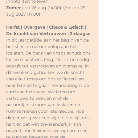
in totaliteit te leven.
Zomer
 | do 26 aug (14.00) t/m zon 29 
aug 2027 (17.00)
Herfst | Overgave | Chaos & Lyrisch | 
De kracht van Vertrouwen | 2-daagse
In dit jaargetijde, aan het begin van de 
herfst, is de natuur volop aan het 
loslaten. De dans van chaos schudt ons 
los en maakt ons leeg. Dit ritme nodigt 
ons uit tot vertrouwen en overgave. In 
dit weekend gebruiken we de kracht 
van alle ritmes om ons te “legen” en 
naar binnen te gaan. Verandering is de 
aard van het leven. We leren om 
vertrouwd te worden met de 
natuurlijke stroom van loslaten en 
ruimte maken voor iets nieuws. Hoe 
dieper we geworteld zijn in ons lijf, ons 
hart en dat wat onveranderlijk is in 
onszelf, hoe flexibeler we zijn om mee 
te kunnen bewegen met de 