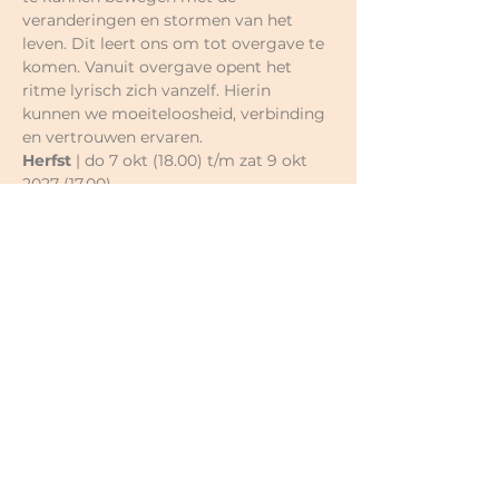
veranderingen en stormen van het 
leven. Dit leert ons om tot overgave te 
komen. Vanuit overgave opent het 
ritme lyrisch zich vanzelf. Hierin 
kunnen we moeiteloosheid, verbinding 
en vertrouwen ervaren.
Herfst
 | do 7 okt (18.00) t/m zat 9 okt 
2027 (17.00)
Winter | Essentie | Lyrisch & Stilte | De 
kracht van Eenheid | 2-daagse
Aan het eind van de winter, als de 
bomen nog kaal zijn, maar hier en daar 
al knoppen van een nieuw seizoen 
vertonen, verbinden we ons met het 
ritme stilte. Stilte is in deze tijd en 
cultuur nogal een vergeten ritme. Vaak 
word het gebruikt om even op adem te 
komen en rennen we daarna snel door 
naar het volgende project. Stilte is een 
poort om in contact te komen met 