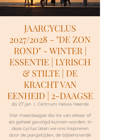
JAARCYCLUS
2027/2028 - "DE ZON
ROND" - WINTER |
ESSENTIE | LYRISCH
& STILTE | DE
KRACHT VAN
EENHEID | 2-DAAGSE
do 27 jan
  |  
Centrum Helios Heerde
Vier meerdaagse die los van elkaar of
als geheel gevolgd kunnen worden. In
deze cyclus laten we ons inspireren
door de jaargetijden, de bijbehorende