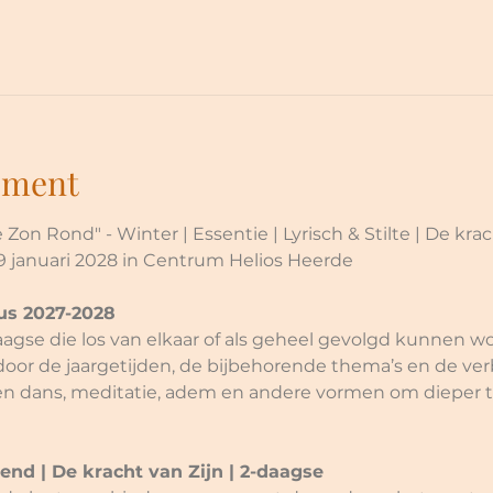
ement
Zon Rond" - Winter | Essentie | Lyrisch & Stilte | De kra
29 januari 2028 in Centrum Helios Heerde
us 2027-2028
gse die los van elkaar of als geheel gevolgd kunnen wo
door de jaargetijden, de bijbehorende thema’s en de ver
en dans, meditatie, adem en andere vormen om dieper t
iend | De kracht van Zijn | 2-daagse