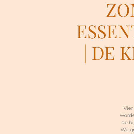
ZO
ESSENT
| DE 
Vier
worde
de bi
We ge