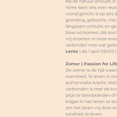
Als de natuur ontluikt i
ritme leert ons over rec
vooral gericht is op iets
gronding, geboorte, nieu
langzaam ontluikt en geb
bloei wil komen. Als ons 
vrij stromen in onze ene
verbinden met wat gebor
Lente 
| do 1 april (18.00)
Zomer | Passion for Lif
De zomer is de tijd waari
overvloed. Te leven in o
authentieke kracht. Nie
verbonden is met de kwa
pitje te latenbranden o
krijger in het leven te
om het leven vrij door o
totaliteit te leven.