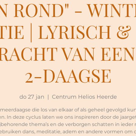
N ROND" - WINTE
IE | LYRISCH &
KRACHT VAN EEN
2-DAAGSE
do 27 jan
  |  
Centrum Helios Heerde
 meerdaagse die los van elkaar of als geheel gevolgd k
n. In deze cyclus laten we ons inspireren door de jaarget
jbehorende thema’s en de verborgen schatten in ieder 
bruiken dans, meditatie, adem en andere vormen om 