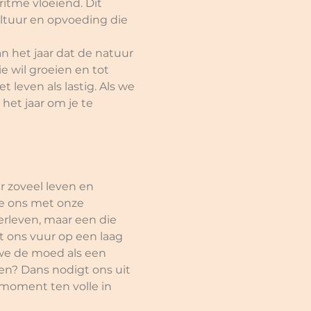
itme vloeiend. Dit 
ultuur en opvoeding die 
n het jaar dat de natuur 
e wil groeien en tot 
 leven als lastig. Als we 
het jaar om je te 
r zoveel leven en 
we ons met onze 
rleven, maar een die 
 ons vuur op een laag 
we de moed als een 
en? Dans nodigt ons uit 
 moment ten volle in 