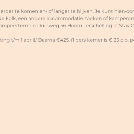
erder te komen en/ of langer te blijven. Je kunt hiervoo
de Folk, een andere accommodatie zoeken of kamperen 
ampeerterrrein Duinweg 56 Hoorn Terschelling of Stay Ok
ng t/m 1 april)/ Daarna €425. (1 pers kamer is € 25 p.p. p