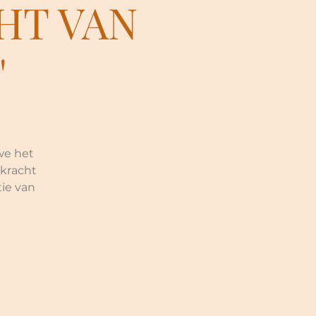
HT VAN
"
 we het
 kracht
tie van