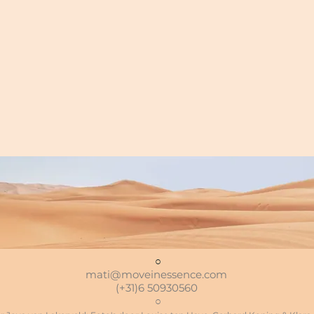
○
mati@moveinessence.com
(+31)6 50930560
○