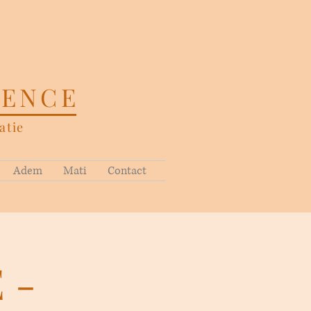
SENCE
tie
Adem
Mati
Contact
 -