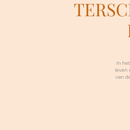
TERSC
In het
leven 
van de