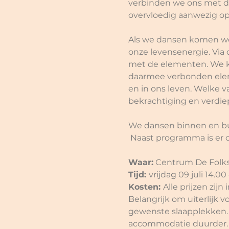
verbinden we ons met de
overvloedig aanwezig op 
Als we dansen komen we 
onze levensenergie. Via
met de elementen. We ku
daarmee verbonden eleme
en in ons leven. Welke 
bekrachtiging en verdiep
We dansen binnen en buit
 Naast programma is er 
Waar:
 Centrum De Folks
Tijd: 
vrijdag 09 juli 14.00
Kosten: 
Alle prijzen zijn 
Belangrijk om uiterlijk v
gewenste slaapplekken. Al
accommodatie duurder. D