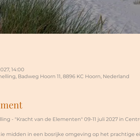
2027, 14:00
elling, Badweg Hoorn 11, 8896 KC Hoorn, Nederland
ement
ing - "Kracht van de Elementen" 09-11 juli 2027 in Cen
ie midden in een bosrijke omgeving op het prachtige eil