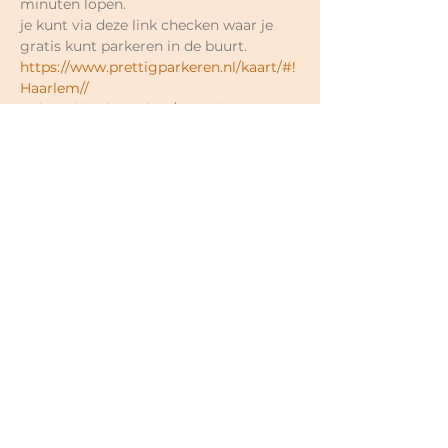
minuten lopen.
je kunt via deze link checken waar je 
gratis kunt parkeren in de buurt.
https://www.prettigparkeren.nl/kaart/#!
Haarlem//
Je kunt hier het adres/straat invoeren 
en dan precies zien welke straat gratis 
is of niet.
Prijzen naar eigen keuze.
Losse lessen €17-€18;
5-rittenkaart  €80-€90 (€16- €18 per 
keer; 6 maanden geldig);
10-rittenkaart €150-€180 (€15- €18 per 
keer; 12 maanden geldig);
Hele cyclus najaar 2026 (8x) €120- €145 
(€15- €18 per keer);
Voor nieuwe mensen eerste 2x €15 in 
totaal (geldig binnen 3 weken); 
<30 jaar €12 per keer;
Minima korting mogelijk in overleg.