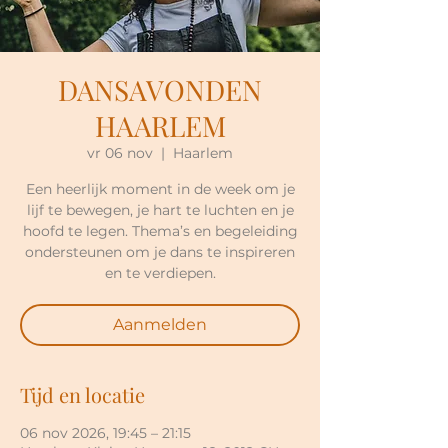
DANSAVONDEN
HAARLEM
vr 06 nov
  |  
Haarlem
Een heerlijk moment in de week om je
lijf te bewegen, je hart te luchten en je
hoofd te legen. Thema’s en begeleiding
ondersteunen om je dans te inspireren
en te verdiepen.
Aanmelden
Tijd en locatie
06 nov 2026, 19:45 – 21:15