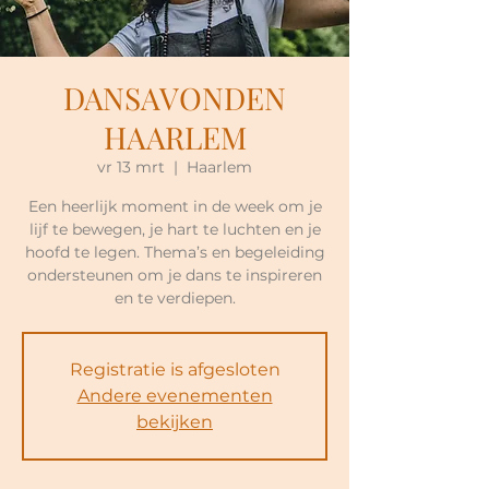
DANSAVONDEN
HAARLEM
vr 13 mrt
  |  
Haarlem
Een heerlijk moment in de week om je
lijf te bewegen, je hart te luchten en je
hoofd te legen. Thema’s en begeleiding
ondersteunen om je dans te inspireren
en te verdiepen.
Registratie is afgesloten
Andere evenementen
bekijken